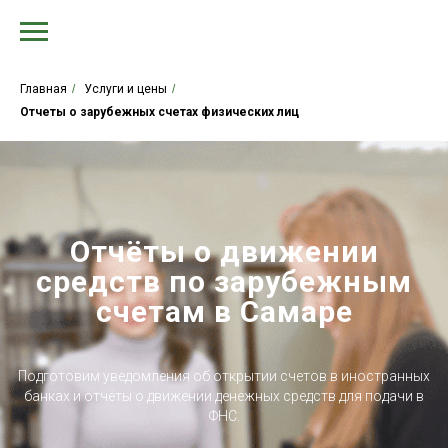
Главная
/
Услуги и цены
/
Отчеты о зарубежных счетах физических лиц
Отчёты о движении
средств по зарубежным
счетам в Самаре
Подготовим уведомления об открытии счетов в иностранных
банках и отчёты о движении денежных средств для подачи в
ФНС.