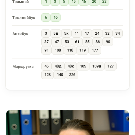
1
3
5
15
16
20
22
Трамвай
6
16
Троллейбус
3
5д
5к
11
17
24
32
34
Автобус
37
47
53
61
85
86
90
91
108
118
119
177
46
48д
48к
105
109д
127
Маршрутка
128
140
226