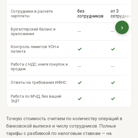
без
от 3
Сотрудники в расчёте
зарплаты
сотрудников
сотрудников
›
Бухгалтерский баланс и
—
—
приложения
Контроль лимитов УСН и
✓
✓
патента
Работа с НДС, книги покупок и
—
—
продаж
✓
✓
Ответы на требования ИФНС
Работа по МЧД, без вашей
✓
✓
ЭЦП
Точную стоимость считаем по количеству операций в
банковской выписке и числу сотрудников. Полные
тарифы с разбивкой по налоговым ставкам — на