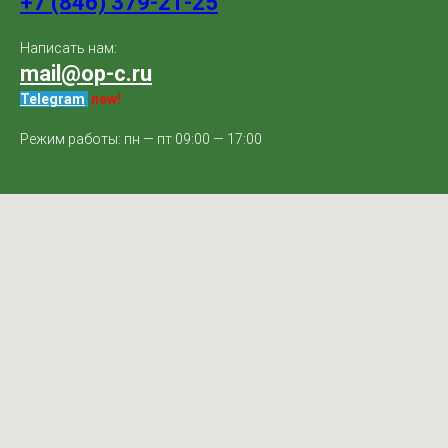
+7 (846) 379-21-25
Написать нам:
mail@op-c.ru
Telegram
.
new!
Режим работы: пн — пт 09:00 — 17:00